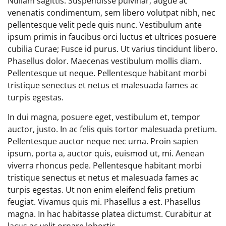
Nullam sagittis. Suspendisse pulvinar, augue ac
venenatis condimentum, sem libero volutpat nibh, nec
pellentesque velit pede quis nunc. Vestibulum ante
ipsum primis in faucibus orci luctus et ultrices posuere
cubilia Curae; Fusce id purus. Ut varius tincidunt libero.
Phasellus dolor. Maecenas vestibulum mollis diam.
Pellentesque ut neque. Pellentesque habitant morbi
tristique senectus et netus et malesuada fames ac
turpis egestas.
In dui magna, posuere eget, vestibulum et, tempor
auctor, justo. In ac felis quis tortor malesuada pretium.
Pellentesque auctor neque nec urna. Proin sapien
ipsum, porta a, auctor quis, euismod ut, mi. Aenean
viverra rhoncus pede. Pellentesque habitant morbi
tristique senectus et netus et malesuada fames ac
turpis egestas. Ut non enim eleifend felis pretium
feugiat. Vivamus quis mi. Phasellus a est. Phasellus
magna. In hac habitasse platea dictumst. Curabitur at
lacus ac velit ornare lobortis.